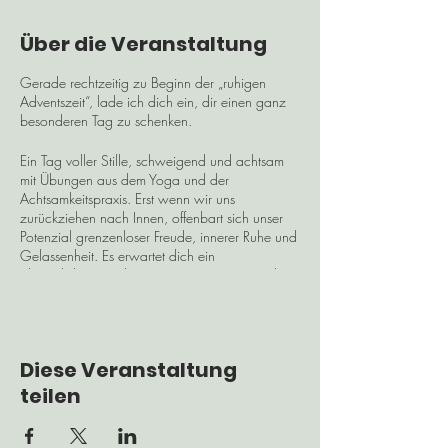
Über die Veranstaltung
Gerade rechtzeitig zu Beginn der „ruhigen
Adventszeit“, lade ich dich ein, dir einen ganz
besonderen Tag zu schenken.
Ein Tag voller Stille, schweigend und achtsam
mit Übungen aus dem Yoga und der
Achtsamkeitspraxis. Erst wenn wir uns
zurückziehen nach Innen, offenbart sich unser
Potenzial grenzenloser Freude, innerer Ruhe und
Gelassenheit. Es erwartet dich ein
abwechslungsreiches Programm, ein gesundes,
veganes Mittagessen samt zahlreicher Snacks.
Ich freue mich, dass ich für diesen besonderen
Tag eine passende Location gefunden habe:
Den Seminarraum "Aetas" in Walding. Dieser
Diese Veranstaltung
Bauernhof in Alleinlage wurde umgebaut und
hat einen wunderschönen, großen Seminarraum
teilen
im oberen Stockwerk. Die umliegende Natur
lädt zum Genießen und Spazieren gehen ein.
Bitte bringe mit: Matte, Meditationskissen,