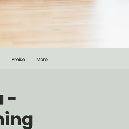
n
Preise
More
 -
ning