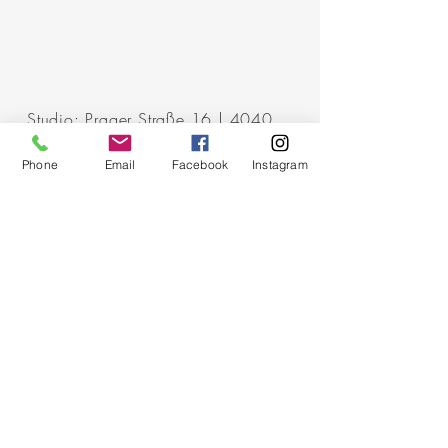
Studio: Prager Straße 16 | 4040
Linz
Phone
Email
Facebook
Instagram
IMPRESSUM
.
DATENSCHUTZ
.
AGBs.