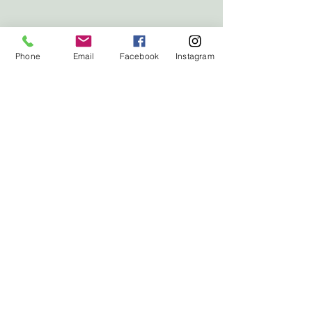
Phone
Email
Facebook
Instagram
Studio: Prager Straße 16 | 4040
Linz
IMPRESSUM
.
DATENSCHUTZ
.
AGBs.