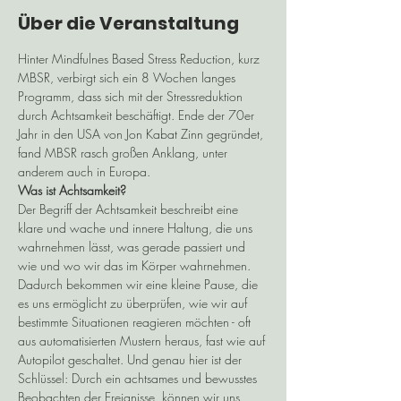
Über die Veranstaltung
Hinter Mindfulnes Based Stress Reduction, kurz 
MBSR, verbirgt sich ein 8 Wochen langes 
Programm, dass sich mit der Stressreduktion 
durch Achtsamkeit beschäftigt. Ende der 70er 
Jahr in den USA von Jon Kabat Zinn gegründet, 
fand MBSR rasch großen Anklang, unter 
anderem auch in Europa.
Was ist Achtsamkeit?
Der Begriff der Achtsamkeit beschreibt eine 
klare und wache und innere Haltung, die uns 
wahrnehmen lässt, was gerade passiert und 
wie und wo wir das im Körper wahrnehmen. 
Dadurch bekommen wir eine kleine Pause, die 
es uns ermöglicht zu überprüfen, wie wir auf 
bestimmte Situationen reagieren möchten - oft 
aus automatisierten Mustern heraus, fast wie auf 
Autopilot geschaltet. Und genau hier ist der 
Schlüssel: Durch ein achtsames und bewusstes 
Beobachten der Ereignisse, können wir uns 