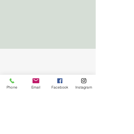
Phone
Email
Facebook
Instagram
Studio: Prager Straße 16 | 4040
Linz
IMPRESSUM
.
DATENSCHUTZ
.
AGBs.