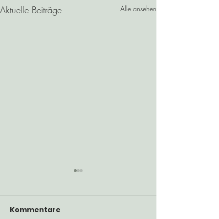
Aktuelle Beiträge
Alle ansehen
Practiceyoga: Dein
Weg zu mehr Ruhe,
Kraft und Balance
Kommentare
Yoga ist mehr als Bewegung –